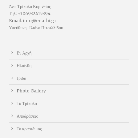
Άνω Τρίκαλα Κορινθίας
Τηλ: +306932415394
Email: info@enarhi.gr
Υπεύθυνη : Ιλιάνα Πιτσιλλίδου
Εν Αρχή
Ηλιάνθη
Ίριδα
Photo Gallery
Τα Τρίκαλα
Αποδράσεις
Τα κρασιά μας