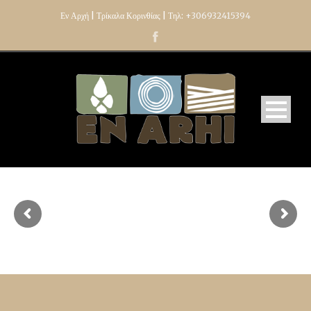
Εν Αρχή | Τρίκαλα Κορινθίας | Τηλ:
+306932415394