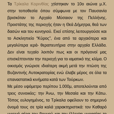
Τα
Τρίκαλα Κορινθίας
χτίστηκαν το 10ο αιώνα μ.Χ.
στην τοποθεσία όπου σύμφωνα με τον Παυσανία
βρισκόταν το Αρχαίο Μύσαιον της Πελλήνης.
Προστάτης της περιοχής ήταν η Θεά Δήμητρα, θεά των
δασών και του κυνηγιού. Εκεί επίσης λειτουργούσε και
το Ασκληπιείο “Κύρος”, ένα από τα αρχαιότερα και
μεγαλύτερα ιερά- θεραπευτήρια στην αρχαία Ελλάδα.
Δεν είναι τυχαίο λοιπόν πως και οι πρόγονοί μας
επισκέπτονταν την περιοχή για το ιαματικό της κλίμα. Ο
οικισμός γνώρισε ιδιαίτερη ακμή μετά την πτώση της
Βυζαντινής Αυτοκρατορίας ενώ έλαβε μέρος σε όλα τα
επαναστατικά κινήματα κατά των Τούρκων.
Με μέσο υψόμετρο περίπου 1.000μ, αποτελούνται από
τρεις συνοικίες: την Άνω, την Μεσαία και την Κάτω.
Τόπος ευλογημένος, τα Τρίκαλα οφείλουν το σημερινό
όνομά τους σε τρία καλά χαρακτηριστικά: τον Καθαρό
υγιεινό αέρα του βουνού και την έλλειψη υγρασίας το